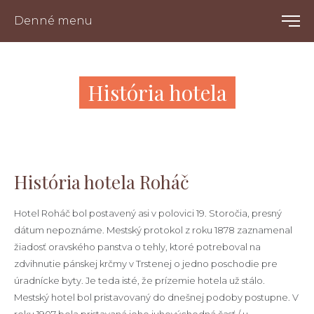
Denné menu
História hotela
História hotela Roháč
Hotel Roháč bol postavený asi v polovici 19. Storočia, presný
dátum nepoznáme. Mestský protokol z roku 1878 zaznamenal
žiadosť oravského panstva o tehly, ktoré potreboval na
zdvihnutie pánskej krčmy v Trstenej o jedno poschodie pre
úradnícke byty. Je teda isté, že prízemie hotela už stálo.
Mestský hotel bol pristavovaný do dnešnej podoby postupne. V