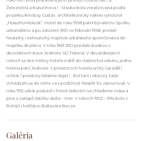
roku 1907 bola pristavaná jeho juhovýchodná časť / u.
Železničná a Kukučínova / . Stavba bola zrealizovaná podľa
projektu Krivácsy Gustáv, architektonický nákres vyhotovil
„Hosszhomlokzát“. Hotel do roku 1958 patril bývalému Spolku
urbarialistov a po založení JRD vo februári 1958, prešiel
hnuteľný i nehnuteľný majetok urbárskeho spoločenstva do
majetku družstva. V roku 1961 JRD predalo budovu v
dezolátnom stave Jednote SD Trstená. V deväťdesiatich
rokoch sa dve tretiny hotela vrátili do vlastníctva urbáru, jedna
tretina patrí Jednote. V priestoroch hotela určitý čas sídlil i
richtár / priestory lekárne Anjel / . Bol tam i obecný žalár .
Vchádzalo sa do neho cez podchod. Neskôr ho zamurovali. V
roku 1912 urbár postavil v hoteli ľadoveň na chladenie mäsa a
piva a zakúpil čističku obilia – trier. V rokoch 1902 – 1914 bolo v
Roháči i holičstvo Baltazára Becze.
Galéria